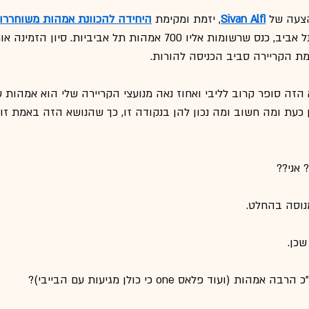
צעה של 
Sivan Alfi
, יזמת ומקימת 
היחידה להכוונת אמהות משוחררו
דיגיטף של עיריית תל אביב, כנס שרשומות אליו 700 אמהות תל אבי
ת הקריירה סביב הכניסה להורות.
 הזה סופר קרוב לליבי ואחוז נאה מנועצי הקריירה שלי הוא אמהות 
ן כעת ומה חשוב ומה נכון להן בנקודה זו, כך שהנושא הזה באמת זור
 אני??
מנוסה בהחלט.
שכן.
ת (ועוד פלאס one כי כולן מגיעות עם הבייבי)?