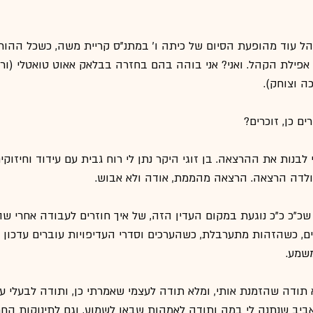
הל עוד מהופעת הסיום של כיתה ו' במתנ"ס קריית משה, כשכל ההורי
אפילת הקהל. ואני? אני בוהה בהם בחזרה בבלאק אאוט טואטלי (ור
ה וצוחק).
ם כן, זוכרים?
נות את ההרצאה. בן זוגי היקר נתן לי רוח גבית עם עידוד וחיזוקים
ולדה הרצאה. הרצאה מהממת, אודה ולא אבוש.
כ"כ כ"כ נוגעת במקום העדין הזה, של איך חוזרים לעבודה אחרי שה
ם, כשהזהות מתערבלת, כשהערכים וסדרי העדיפויות עוברים עדכון ג
שמע.
א תודה שהזמנת אותי, ומלא תודה לעצמי שאמרתי כן, ותודה לבעלי על
אביב שנתנה לי במה ותודה לאמהות שבאו לשמוע, וגם לתינוקות החמ